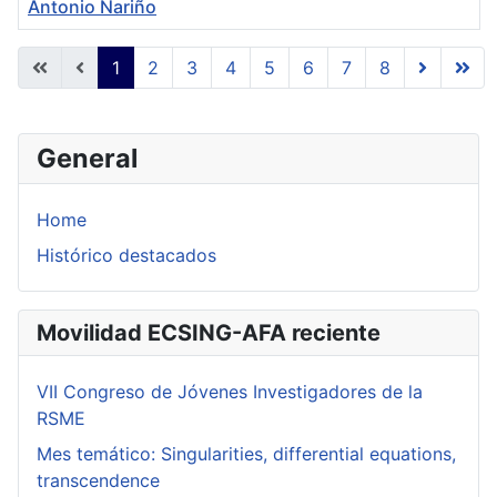
Antonio Nariño
Articles
1
2
3
4
5
6
7
8
Page 1 of 8
General
Home
Histórico destacados
Movilidad ECSING-AFA reciente
VII Congreso de Jóvenes Investigadores de la
RSME
Mes temático: Singularities, differential equations,
transcendence