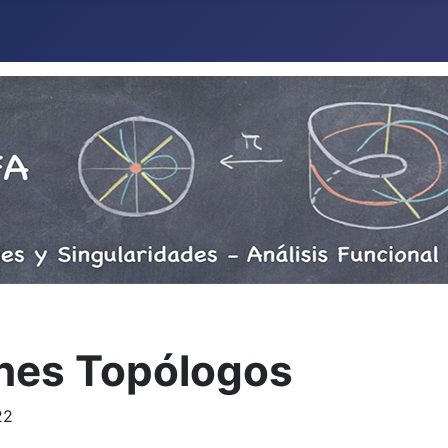
nes Topólogos
22