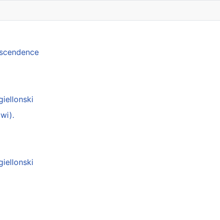
anscendence
giellonski
wi).
giellonski