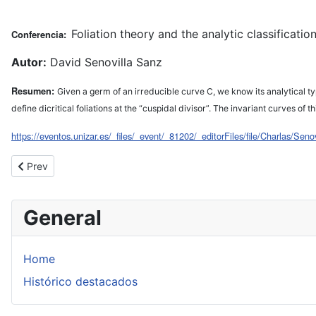
Foliation theory and the analytic classificati
Conferencia:
Autor:
David Senovilla Sanz
Resumen:
Given a germ of an irreducible curve C, we know its analytical ty
define dicritical foliations at the “cuspidal divisor”. The invariant curves of 
https://eventos.unizar.es/_files/_event/_81202/_editorFiles/file/Charlas/Senov
Previous article: XXVIII Encuentro de Topología
Prev
General
Home
Histórico destacados