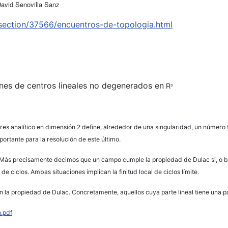
David Senovilla Sanz
/section/37566/encuentros-de-topologia.html
iones de centros lineales no degenerados en
R³
analítico en dimensión 2 define, alrededor de una singularidad, un número finit
ortante para la resolución de este último.
ás precisamente decimos que un campo cumple la propiedad de Dulac si, o bien
e ciclos. Ambas situaciones implican la finitud local de ciclos límite.
la propiedad de Dulac. Concretamente, aquellos cuya parte lineal tiene una pa
n.pdf