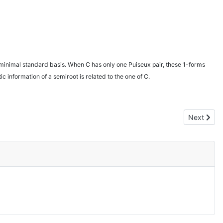
 a minimal standard basis. When C has only one Puiseux pair, these 1-forms
ic information of a semiroot is related to the one of C.
Next artic
Next