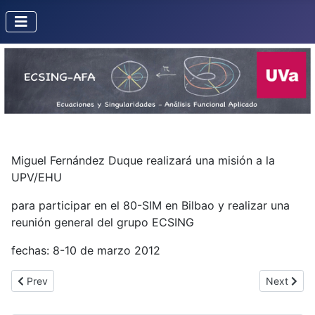
Miguel Fernández Duque realizará una misión a la
UPV/EHU
para participar en el 80-SIM en Bilbao y realizar una
reunión general del grupo ECSING
fechas: 8-10 de marzo 2012
Previous article: Misión de José Manuel Aroca a la UPV/EHU
Next artic
Prev
Next