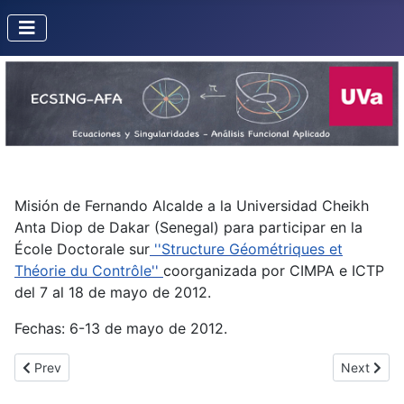
Misión de Fernando Alcalde a la Universidad Cheikh
Anta Diop de Dakar (Senegal) para participar en la
École Doctorale sur
''Structure Géométriques et
Théorie du Contrôle
''
coorganizada por CIMPA e ICTP
del 7 al 18 de mayo de 2012.
Fechas: 6-13 de mayo de 2012.
Previous article: Misión de José Ignacio Royo Prieto al CRM (Bar
Next artic
Prev
Next