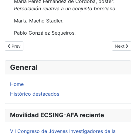
María Pérez Fernández de Cordoba, póster:
Percolación relativa a un conjunto boreliano.
Marta Macho Stadler.
Pablo González Sequeiros.
Previous article: Feuilletages et équations différentielles complex
Next artic
Prev
Next
General
Home
Histórico destacados
Movilidad ECSING-AFA reciente
VII Congreso de Jóvenes Investigadores de la