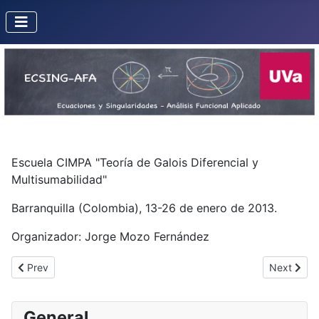
Escuela CIMPA "Teoría de Galois Diferencial y
Multisumabilidad"
Barranquilla (Colombia), 13-26 de enero de 2013.
Organizador: Jorge Mozo Fernández
Previous article: Recent Trends in Algebraic Analysis (Padua. 1 p
Next articl
Prev
Next
General