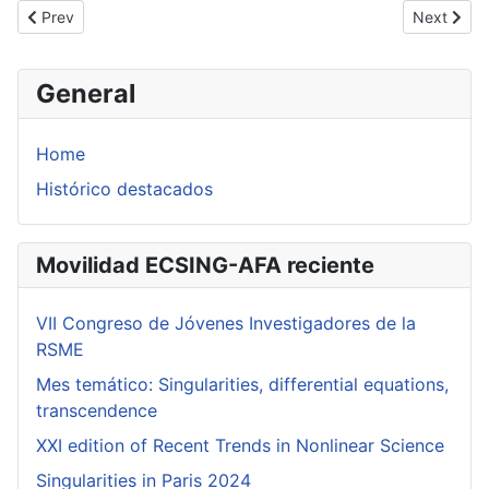
Previous article: NoCoN Name 2011 (Barcelona. 1 participante)
Next artic
Prev
Next
General
Home
Histórico destacados
Movilidad ECSING-AFA reciente
VII Congreso de Jóvenes Investigadores de la
RSME
Mes temático: Singularities, differential equations,
transcendence
XXI edition of Recent Trends in Nonlinear Science
Singularities in Paris 2024