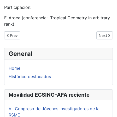
Participación:
F. Aroca (conferencia: Tropical Geometry in arbitrary
rank).
Previous article: Workshop de Topologia e Dinâmica 2014 (Niterói
Next artic
Prev
Next
General
Home
Histórico destacados
Movilidad ECSING-AFA reciente
VII Congreso de Jóvenes Investigadores de la
RSME