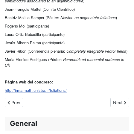
semimodule associated to an algebroid curve
)
Jean-François Mattei (Comité Científico)
Beatriz Molina Samper (Póster:
Newton no-degenetate foliations
)
Rogerio Mol (participante)
Laura Ortiz Bobadilla (participante)
Jesús Alberto Palma (participante)
Javier Ribón (Conferencia plenaria:
Completely integrable vector fields
)
Maria Elenice Rodrigues (Póster:
Parametrized monomial surfaces in
4
C
)
Página web del congreso:
http://irma.math.unistra.fr/foliations/
Previous article: Conference AAMDE 2017 (Moscú. 2 participante
Next artic
Prev
Next
General