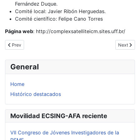
Fernández Duque.
Comité local: Javier Ribón Herguedas.
Comité científico: Felipe Cano Torres
Página web
: http://complexsatelliteicm.sites.uff.br/
Previous article: CIMPA School: Quasi-Cyclic and Related Algebr
Next artic
Prev
Next
General
Home
Histórico destacados
Movilidad ECSING-AFA reciente
VII Congreso de Jóvenes Investigadores de la