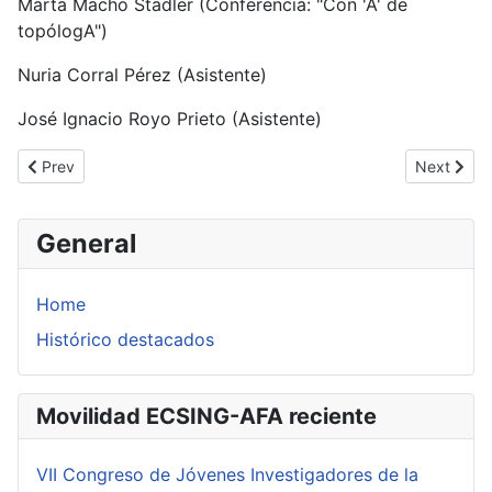
Marta Macho Stadler (Conferencia: "Con 'A' de
topólogA")
Nuria Corral Pérez (Asistente)
José Ignacio Royo Prieto (Asistente)
Previous article: "Real and Complex Dynamical Systems" on the oc
Next artic
Prev
Next
General
Home
Histórico destacados
Movilidad ECSING-AFA reciente
VII Congreso de Jóvenes Investigadores de la