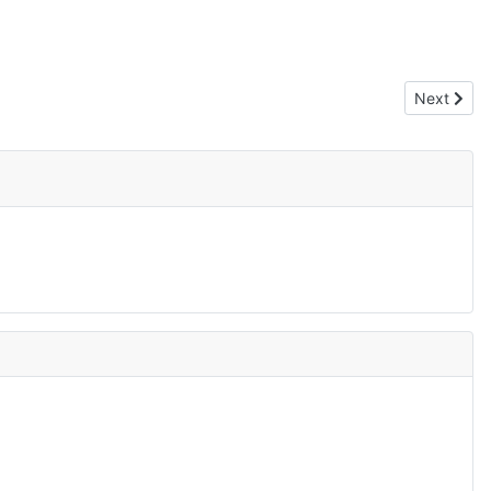
Next articl
Next