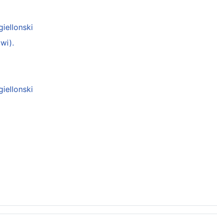
giellonski
wi).
giellonski