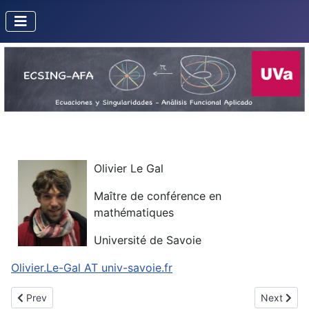
Olivier Le Gal
Maître de conférence en
mathématiques
Université de Savoie
Olivier.Le-Gal AT univ-savoie.fr
Previous article: Hernandes, Marcelo Escudeiro
Next articl
Prev
Next