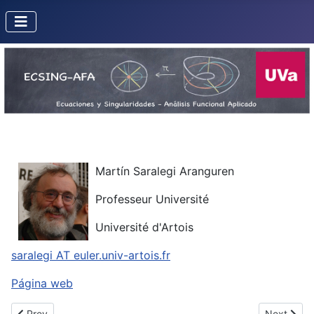
Martín Saralegi Aranguren
Professeur Université
Université d'Artois
saralegi AT euler.univ-artois.fr
Página web
Previous article: Rosas Bazán, Rudy José
Next artic
Prev
Next