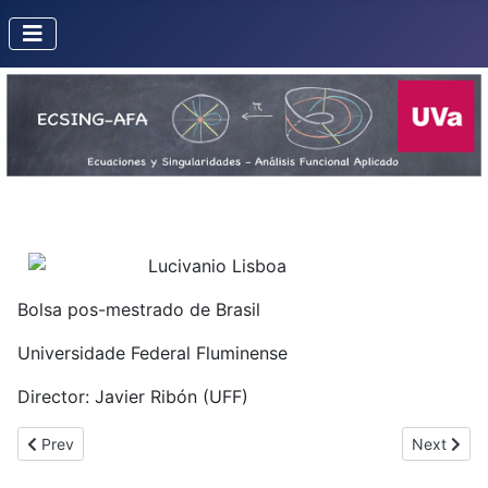
Lucivanio Lisboa
Bolsa pos-mestrado de Brasil
Universidade Federal Fluminense
Director: Javier Ribón (UFF)
Previous article: González Criado del Rey, Juan
Next artic
Prev
Next