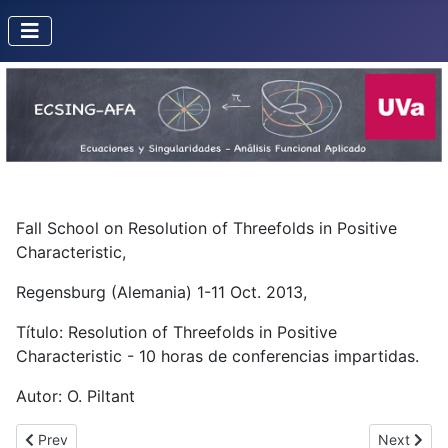
Fall School on Resolution of Threefolds in Positive
Characteristic,
Regensburg (Alemania) 1-11 Oct. 2013,
Título: Resolution of Threefolds in Positive
Characteristic - 10 horas de conferencias impartidas.
Autor: O. Piltant
Previous article: O. Piltant: Anillos henselianos y henselización
Next articl
Prev
Next