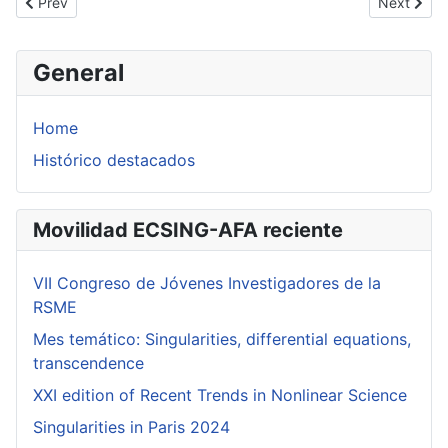
Previous article: Tesis doctoral de Oziel Gómez Martínez
Next artic
Prev
Next
General
Home
Histórico destacados
Movilidad ECSING-AFA reciente
VII Congreso de Jóvenes Investigadores de la
RSME
Mes temático: Singularities, differential equations,
transcendence
XXI edition of Recent Trends in Nonlinear Science
Singularities in Paris 2024