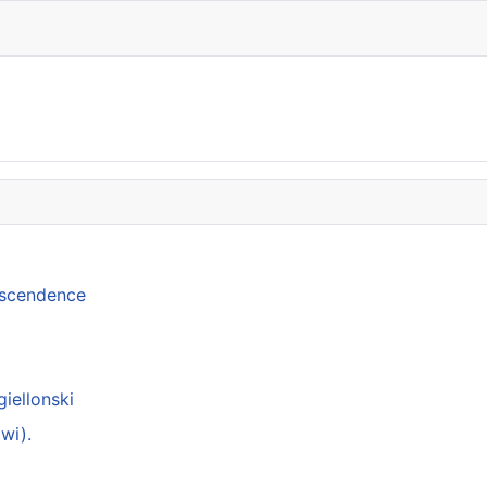
anscendence
giellonski
wi).