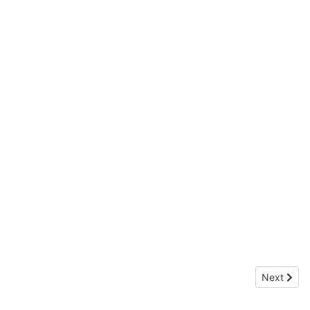
Next artic
Next