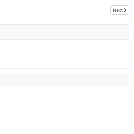
Next artic
Next