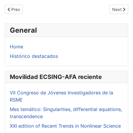
Previous article: Sebastian Falkensteiner (U. Linz)
Next artic
Prev
Next
General
Home
Histórico destacados
Movilidad ECSING-AFA reciente
VII Congreso de Jóvenes Investigadores de la
RSME
Mes temático: Singularities, differential equations,
transcendence
XXI edition of Recent Trends in Nonlinear Science