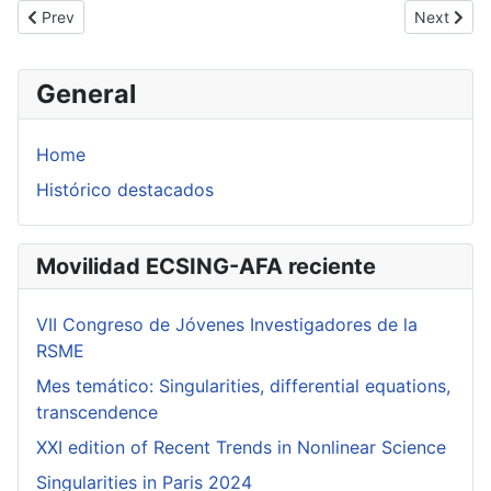
Previous article: Blown-up intersection cohomology.
Next artic
Prev
Next
General
Home
Histórico destacados
Movilidad ECSING-AFA reciente
VII Congreso de Jóvenes Investigadores de la
RSME
Mes temático: Singularities, differential equations,
transcendence
XXI edition of Recent Trends in Nonlinear Science
Singularities in Paris 2024