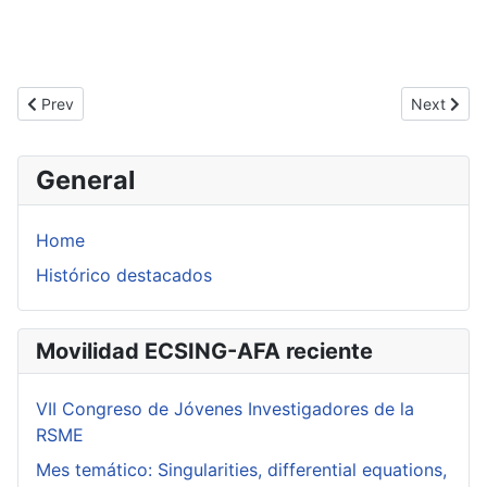
Previous article: Computational Approach for the Firm’s Cost Min
Next articl
Prev
Next
General
Home
Histórico destacados
Movilidad ECSING-AFA reciente
VII Congreso de Jóvenes Investigadores de la
RSME
Mes temático: Singularities, differential equations,