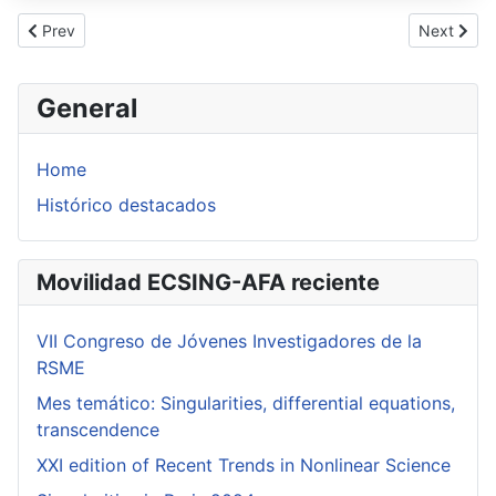
Previous article: Lefschetz duality for intersection (co)homology
Next articl
Prev
Next
General
Home
Histórico destacados
Movilidad ECSING-AFA reciente
VII Congreso de Jóvenes Investigadores de la
RSME
Mes temático: Singularities, differential equations,
transcendence
XXI edition of Recent Trends in Nonlinear Science