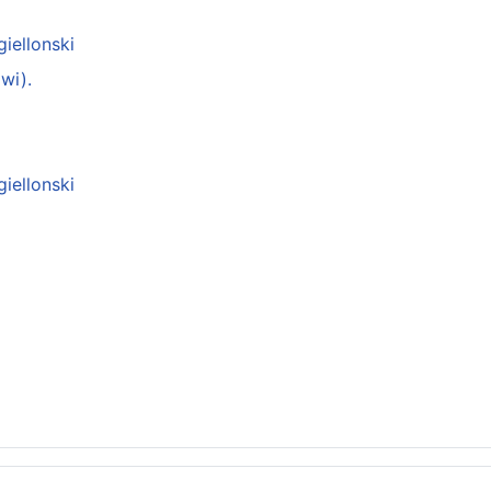
giellonski
wi).
giellonski