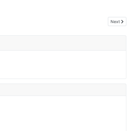
Next articl
Next