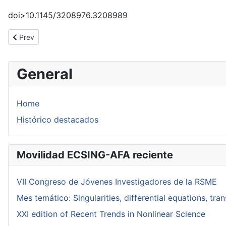
doi>10.1145/3208976.3208989
Previous article: Formal solutions of singularly-perturbed linear d
Prev
General
Home
Histórico destacados
Movilidad ECSING-AFA reciente
VII Congreso de Jóvenes Investigadores de la RSME
Mes temático: Singularities, differential equations, tr
XXI edition of Recent Trends in Nonlinear Science