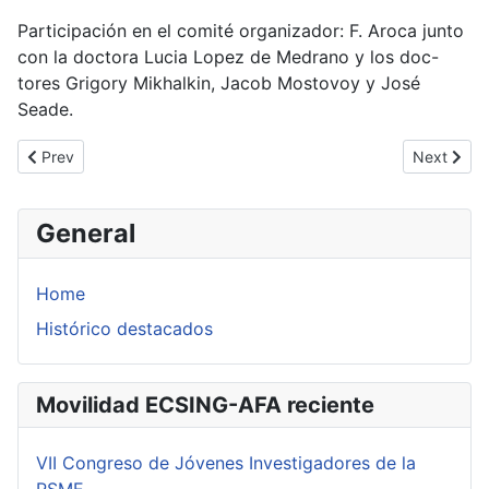
Participación en el comité organizador: F. Aroca junto
con la doctora Lucia Lopez de Medrano y los doc-
tores Grigory Mikhalkin, Jacob Mostovoy y José
Seade.
Previous article: Workshop Geometry and Dynamics of Foliations
Next articl
Prev
Next
General
Home
Histórico destacados
Movilidad ECSING-AFA reciente
VII Congreso de Jóvenes Investigadores de la