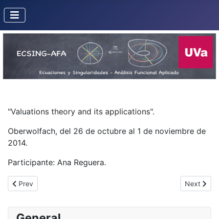
"Valuations theory and its applications".
Oberwolfach, del 26 de octubre al 1 de noviembre de
2014.
Participante: Ana Reguera.
Previous article: Applications de l'approximation de Artin en théor
Next articl
Prev
Next
General