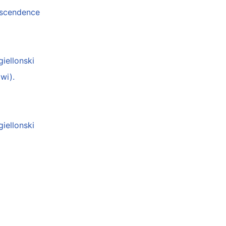
anscendence
giellonski
wi).
giellonski