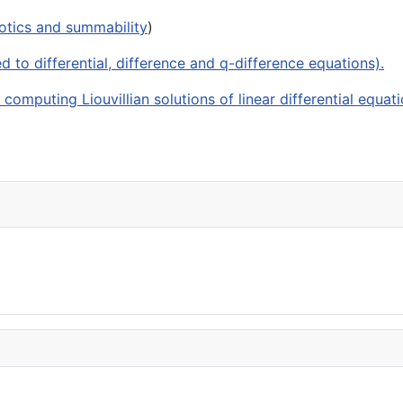
otics and summability
)
to differential, difference and q-difference equations).
mputing Liouvillian solutions of linear differential equat
s" (Oberwolfach. 1 participante)