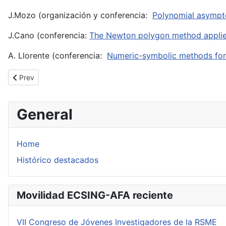
J.Mozo (organización y conferencia:
Polynomial asympt
J.Cano (conferencia:
The Newton polygon method applied 
A. Llorente (conferencia:
Numeric-symbolic methods for co
Previous article: Workshop "Valuations theory and its application
Prev
General
Home
Histórico destacados
Movilidad ECSING-AFA reciente
VII Congreso de Jóvenes Investigadores de la RSME