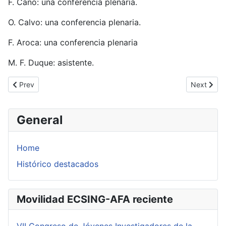
F. Cano: una conferencia plenaria.
O. Calvo: una conferencia plenaria.
F. Aroca: una conferencia plenaria
M. F. Duque: asistente.
Previous article: Functional Equations in LIMoges 2015 (Limoges.
Next artic
Prev
Next
General
Home
Histórico destacados
Movilidad ECSING-AFA reciente