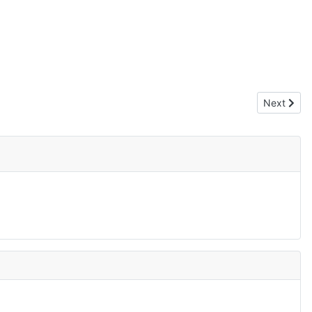
Next artic
Next