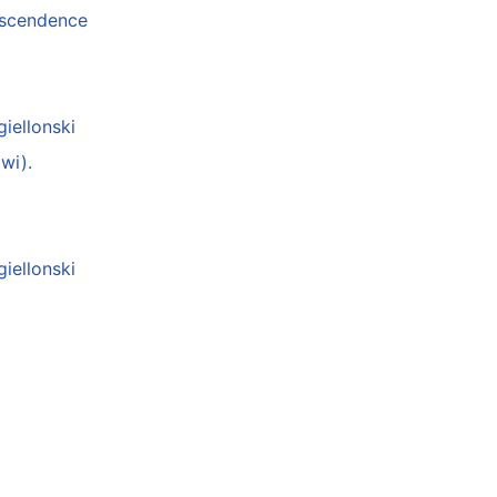
anscendence
giellonski
wi).
giellonski