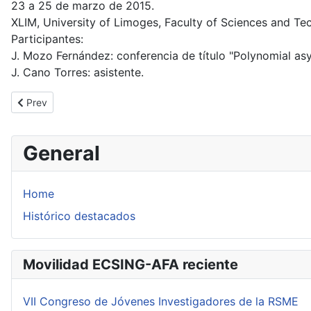
23 a 25 de marzo de 2015.
XLIM, University of Limoges, Faculty of Sciences and Te
Participantes:
J. Mozo Fernández: conferencia de título "Polynomial as
J. Cano Torres: asistente.
Previous article: athematical Modelling in Engineering and Human
Prev
General
Home
Histórico destacados
Movilidad ECSING-AFA reciente
VII Congreso de Jóvenes Investigadores de la RSME