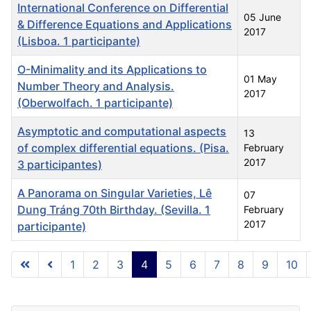
International Conference on Differential
05 June
& Difference Equations and Applications
2017
(Lisboa. 1 participante)
O-Minimality and its Applications to
01 May
Number Theory and Analysis.
2017
(Oberwolfach. 1 participante)
Asymptotic and computational aspects
13
of complex differential equations. (Pisa.
February
2017
3 participantes)
A Panorama on Singular Varieties, Lê
07
Dung Tráng 70th Birthday. (Sevilla. 1
February
2017
participante)
Articles
1
2
3
4
5
6
7
8
9
10
Page 4 of 10