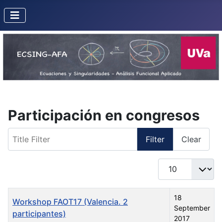
Participación en congresos
Title Filter
Filter
Clear
Display #
Title
Created Date
18
Workshop FAOT17 (Valencia. 2
September
participantes)
2017