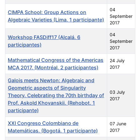
04
CIMPA School: Group Actions on
September
Algebraic Varieties (Lima. 1 participante)
2017
04
Workshop FASDiff17 (Alcalá. 6
September
participantes)
2017
Mathematical Congress of the Americas
24 July
MCA 2017. (Montréal. 2 participantes)
2017
Galois meets Newton: Algebraic and
Geometric aspects of Singularity
03 July
Theory. Celebrating the 70th birthday of
2017
Prof. Askold Khovanskii. (Rehobot. 1
participante)
XXI Congreso Colombiano de
07 June
Matemáticas. (Bogotá. 1 participante)
2017