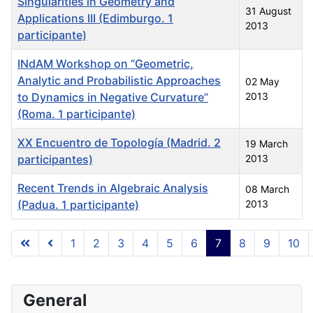
Singularities in Geometry and
31 August
Applications III (Edimburgo. 1
2013
participante)
INdAM Workshop on “Geometric,
Analytic and Probabilistic Approaches
02 May
to Dynamics in Negative Curvature”
2013
(Roma. 1 participante)
XX Encuentro de Topología (Madrid. 2
19 March
participantes)
2013
Recent Trends in Algebraic Analysis
08 March
(Padua. 1 participante)
2013
Articles
1
2
3
4
5
6
7
8
9
10
Page 7 of 10
General