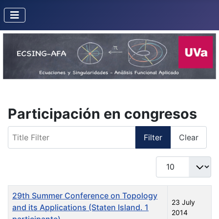
Participación en congresos
Title Filter
Filter
Clear
Display #
Title
Created Date
29th Summer Conference on Topology
23 July
and its Applications (Staten Island. 1
2014
participante)