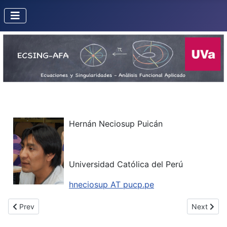
Hernán Neciosup Puicán
Universidad Católica del Perú
hneciosup AT pucp.pe
Previous article: Mol, Rogério Santos
Next articl
Prev
Next