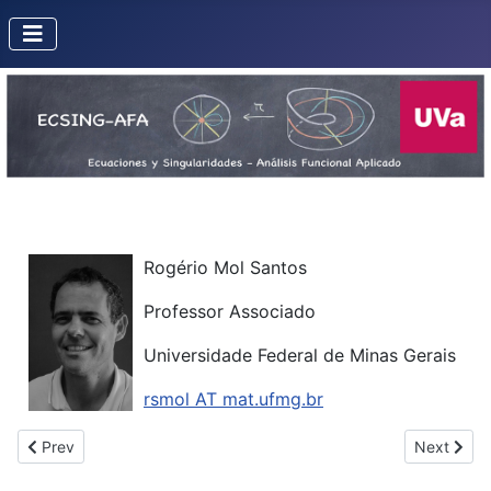
Rogério Mol Santos
Professor Associado
Universidade Federal de Minas Gerais
rsmol AT mat.ufmg.br
Previous article: Mattei, Jean-François
Next artic
Prev
Next