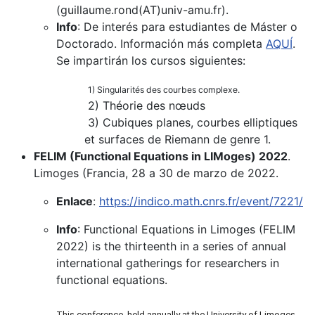
(guillaume.rond(AT)univ-amu.fr).
Info
: De interés para estudiantes de Máster o
Doctorado. Información más completa
AQUÍ
.
Se impartirán los cursos siguientes:
1) Singularités des courbes complexe.
2) Théorie des nœuds
3) Cubiques planes, courbes elliptiques
et surfaces de Riemann de genre 1.
FELIM (Functional Equations in LIMoges) 2022
.
Limoges (Francia, 28 a 30 de marzo de 2022.
Enlace
:
https://indico.math.cnrs.fr/event/7221/
Info
: Functional Equations in Limoges (FELIM
2022) is the thirteenth in a series of annual
international gatherings for researchers in
functional equations.
This conference, held annually at the University of Limoges