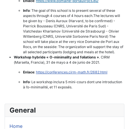
Enlace
:
https://www.domaine-
portauxrocs.eu/
Info
: The goal of this school is to present several of these
aspects through 4 courses of 4 hours each.The lectures will
be given by - Denis Auroux (Harvard, to be confirmed) -
Pierrick Bousseau (CNRS, Université de Paris Sud) -
Viatcheslav Kharlamov (Université de Strasbourg) - Olivier
Wittenberg (CNRS, Université Sorbonne Paris Nord) The
school will take place at the very nice Domaine de Port aux
Rocs, on the seaside: The organization will support the stay of
all selected participants (lodging and meals at the hotel).
Workshop hybride « O-minimality and foliations »
. CIRM
(Marsella, Francia), 31 de mayo a 4 de junio de 2021.
Enlace
:
https://conferences.cirm-math.
fr/2682.html
Info
: Le workshop inclura 5 mini-cours dont une introduction
à l’o-minimalité, et 11 exposés.
General
Home