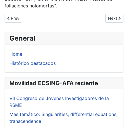
foliaciones holomorfas".
Previous article: Jean-Pierre Ramis. Marzo 2026
Next artic
Prev
Next
General
Home
Histórico destacados
Movilidad ECSING-AFA reciente
VII Congreso de Jóvenes Investigadores de la
RSME
Mes temático: Singularities, differential equations,
transcendence