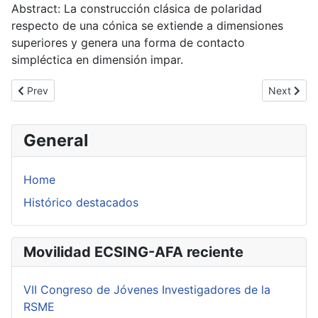
Abstract: La construcción clásica de polaridad
respecto de una cónica se extiende a dimensiones
superiores y genera una forma de contacto
simpléctica en dimensión impar.
Previous article: Seminario de Marcelo Escudeiro Hernandes
Next artic
Prev
Next
General
Home
Histórico destacados
Movilidad ECSING-AFA reciente
VII Congreso de Jóvenes Investigadores de la
RSME