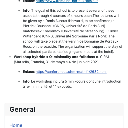
Enlace
:
https://www.domaine-
portauxrocs.eu/
Info
: The goal of this school is to present several of these
aspects through 4 courses of 4 hours each.The lectures will
be given by - Denis Auroux (Harvard, to be confirmed) -
Pierrick Bousseau (CNRS, Université de Paris Sud) -
Viatcheslav Kharlamov (Université de Strasbourg) - Olivier
Wittenberg (CNRS, Université Sorbonne Paris Nord) The
school will take place at the very nice Domaine de Port aux
Rocs, on the seaside: The organization will support the stay of
all selected participants (lodging and meals at the hotel).
Workshop hybride « O-minimality and foliations »
. CIRM
(Marsella, Francia), 31 de mayo a 4 de junio de 2021.
Enlace
:
https://conferences.cirm-math.
fr/2682.html
Info
: Le workshop inclura 5 mini-cours dont une introduction
à l’o-minimalité, et 11 exposés.
General
Home