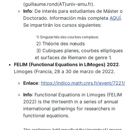
(guillaume.rond(AT)univ-amu.fr).
Info
: De interés para estudiantes de Máster o
Doctorado. Información más completa
AQUÍ
.
Se impartirán los cursos siguientes:
1) Singularités des courbes complexe.
2) Théorie des nœuds
3) Cubiques planes, courbes elliptiques
et surfaces de Riemann de genre 1.
FELIM (Functional Equations in LIMoges) 2022
.
Limoges (Francia, 28 a 30 de marzo de 2022.
Enlace
:
https://indico.math.cnrs.fr/event/7221/
Info
: Functional Equations in Limoges (FELIM
2022) is the thirteenth in a series of annual
international gatherings for researchers in
functional equations.
This conference, held annually at the University of Limoges