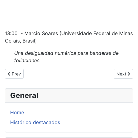
13:00 - Marcio Soares (Universidade Federal de Minas
Gerais, Brasil)
Una desigualdad numérica para banderas de
foliaciones.
Previous article: Seminario de Rogério Mol y Fabio Brochero
Next artic
Prev
Next
General
Home
Histórico destacados