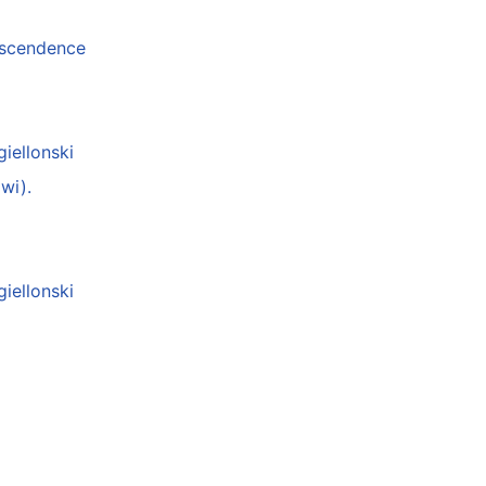
anscendence
giellonski
wi).
giellonski