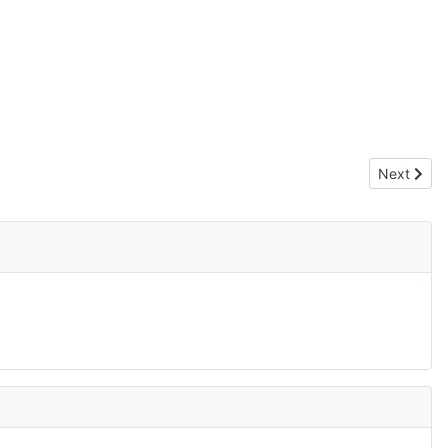
Next artic
Next