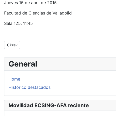
Jueves 16 de abril de 2015
Facultad de Ciencias de Valladolid
Sala 125. 11:45
Previous article: Loïc Teyssier: Sur les feuilletages présentable
Prev
General
Home
Histórico destacados
Movilidad ECSING-AFA reciente