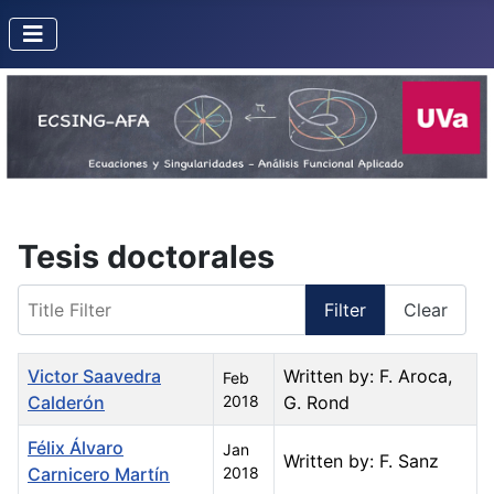
Tesis doctorales
Title Filter
Filter
Clear
Title
Created Date
Author
Victor Saavedra
Written by: F. Aroca,
Feb
Calderón
2018
G. Rond
Félix Álvaro
Jan
Written by: F. Sanz
Carnicero Martín
2018