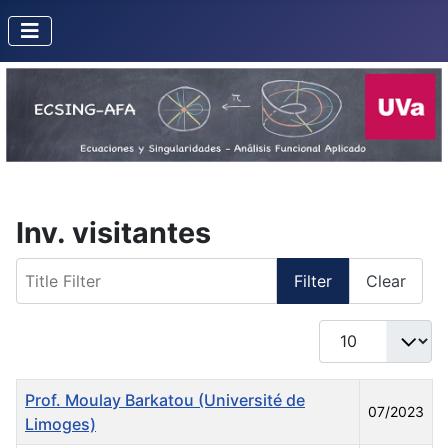
Inv. visitantes
Title Filter
Filter
Clear
Display #
Title
Created Date
Prof. Moulay Barkatou (Université de
07/2023
Limoges)