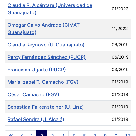
Claudia R. Alcántara (Universidad de
01/2023
Guanajuato)
Omegar Calvo Andrade (CIMAT,
11/2022
Guanajuato)
Claudia Reynoso (U. Guanajuato)
06/2019
Percy Fernández Sánchez (PUCP)
06/2019
Francisco Ugarte (PUCP)
03/2019
María Izabel T. Camacho (FGV)
01/2019
César Camacho (FGV)
01/2019
Sebastian Falkensteiner (U. Linz)
01/2019
Rafael Sendra (U. Alcalá)
01/2019
Articles
1
2
3
4
5
6
7
8
9
10