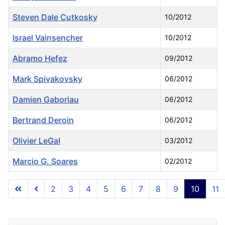
Steven Dale Cutkosky
10/2012
Israel Vainsencher
10/2012
Abramo Hefez
09/2012
Mark Spivakovsky
06/2012
Damien Gaboriau
06/2012
Bertrand Deroin
06/2012
Olivier LeGal
03/2012
Marcio G. Soares
02/2012
Articles
2
3
4
5
6
7
8
9
10
11
Page 10 of 11