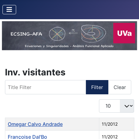
Inv. visitantes
Title Filter
Filter
Clear
Display #
Title
Created Date
Omegar Calvo Andrade
11/2012
Françoise Dal'Bo
11/2012